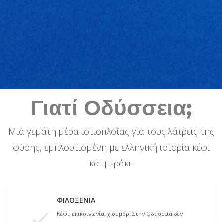
Γιατί Οδύσσεια;
Μια γεμάτη μέρα ιστιοπλοΐας για τους λάτρεις της
φύσης, εμπλουτισμένη με ελληνική ιστορία κέφι
και μεράκι.
ΦΙΛΟΞΕΝΊΑ
Κέφι, επικοινωνία, χιούμορ. Στην Οδύσσεια δεν