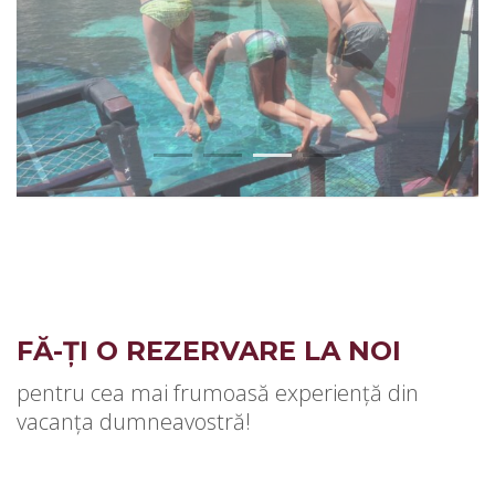
1
2
3
4
FĂ-ȚI O REZERVARE LA NOI
pentru cea mai frumoasă experiență din
vacanța dumneavostră!