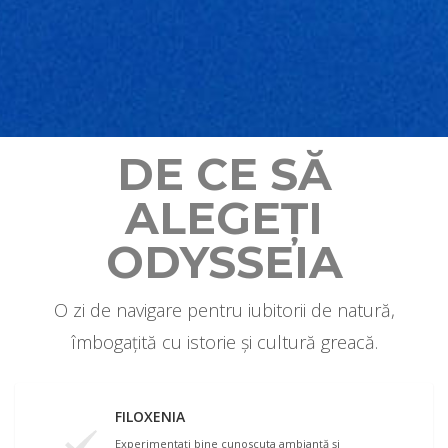
DE CE SĂ
ALEGEŢI
ODYSSEIA
O zi de navigare pentru iubitorii de natură,
îmbogaţită cu istorie și cultură greacă.
FILOXENIA
Experimentaţi bine cunoscuta ambianţă şi