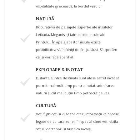
ospitalitate grecească, la bordul vasului.
NATURĂ
Bucuraţi-vă de peisajele superbe ale insulelor
Lefkada, Meganisi şi faimoasele insule ale
Prinţului. În apele acestor insule există
posibilitatea să întâlniţi delfini jucăuşi. Să sperăm
că işi vor face apariţia!
EXPLORARE & INOTAT
Distantele intre destinaţii sunt alese astfel încât să
permit mai mult timp pentru inotat, admirarea
naturii şi cât mai puţin timp petrecut pe vas.
CULTURĂ
Veţi fi ghidaţi şi vi se for oferi informaţii valoroase
legate de cultura zonei, în special când veţi vizita
satul Spartohori şi biserica locală.